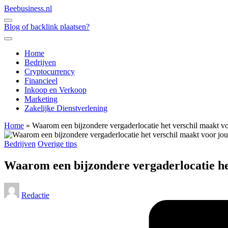
Ga
Beebusiness.nl
naar
de
Blog of backlink plaatsen?
inhoud
Home
Bedrijven
Cryptocurrency
Financieel
Inkoop en Verkoop
Marketing
Zakelijke Dienstverlening
Home
»
Waarom een bijzondere vergaderlocatie het verschil maakt v
Geplaatst
Bedrijven
Overige tips
in
Waarom een bijzondere vergaderlocatie he
Geplaatst
Redactie
door